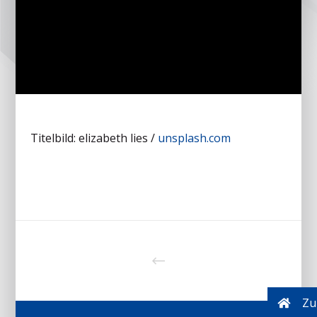
Titelbild: elizabeth lies /
unsplash.com
Zur